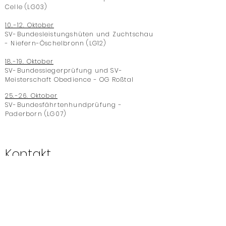
Celle (LG03)
10.-12. Oktober
SV-Bundesleistungshüten und Zuchtschau
- Niefern-Öschelbronn (LG12)
18.-19. Oktober
SV-Bundessiegerprüfung und SV-
Meisterschaft Obedience - OG
Roßtal
25.-26. Oktober
SV-Bundesfährtenhundprüfung -
Paderborn (LG07)
Kontakt
Schäferhundeverein
OG Ansbach
Haldenweg 30, 91522 Ansbach