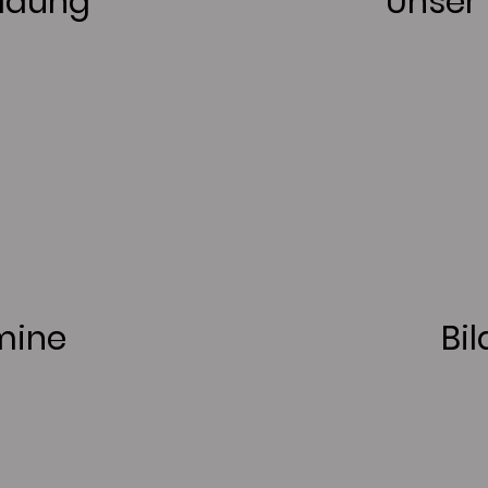
ldung
Unser 
mine
Bil